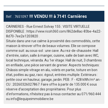
!!! VENDU !!! à 7141 Carnières
Réf. : 7651097
CARNIERES - Rue Ernest Solvay 155 : VISITE VIRTUELLE
DISPONIBLE : https://view.ricoh360.com/862de8ac-83be-4a22-
8d70-7ee2e1203820 .
Située dans une rue calme à proximité des commodités, cette
maison à rénover offre de beaux volumes. Elle se compose
comme suit: au sous-sol : une cave. Au rez-de-chaussée: Hall
d’entrée, salon, salle à manger, cuisine, salle de bain avec WC,
local technique, véranda. Au 1er étage: Hall de nuit, 3 chambres
en enfilade, une pièce servant de grenier. Aspects techniques:
Châssis simple vitrage en alu, volets en partie, toiture en bon
état, poêles au gaz, racc. égout, entrées multiple. Extérieurs :
petite cour en hauteur, garage, jardin. PEB : F - 428 kWh/m².an -
CU : 20260326027867. Faire offre à partir de 135.000 € sous
réserve d’acceptation des propriétaires. Pour plus
d'informations, n'hésitez pas à nous contacter au 071/960.444
ou info@lequipeimmobiliere.be