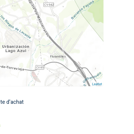
Leaflet
cte d'achat
i