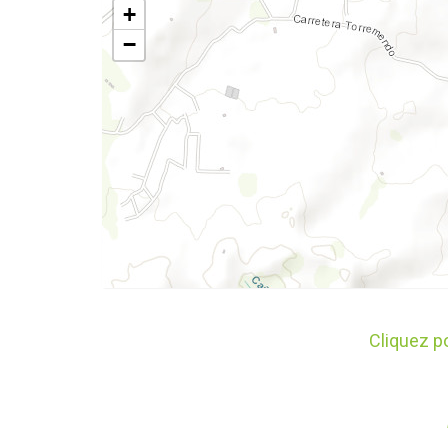
+
−
Cliquez p