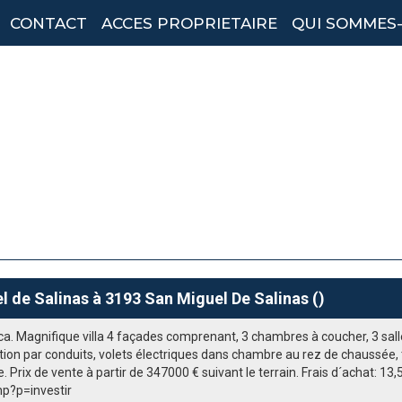
CONTACT
ACCES PROPRIETAIRE
QUI SOMMES
l de Salinas à 3193 San Miguel De Salinas ()
ca. Magnifique villa 4 façades comprenant, 3 chambres à coucher, 3 sall
ation par conduits, volets électriques dans chambre au rez de chaussée,
. Prix de vente à partir de 347000 € suivant le terrain. Frais d´achat: 13,
hp?p=investir