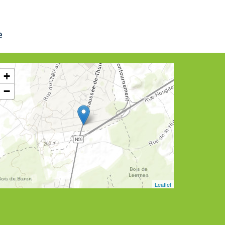
e
+
−
Leaflet