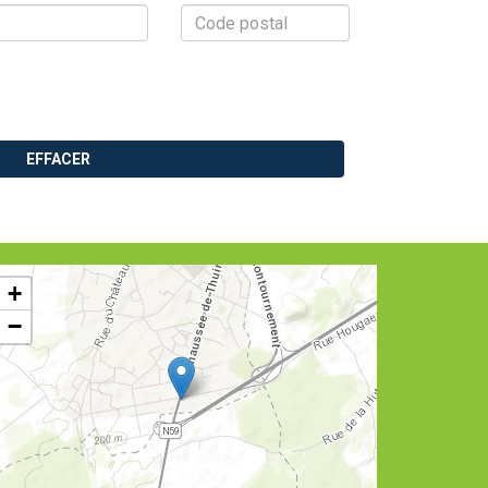
EFFACER
+
−